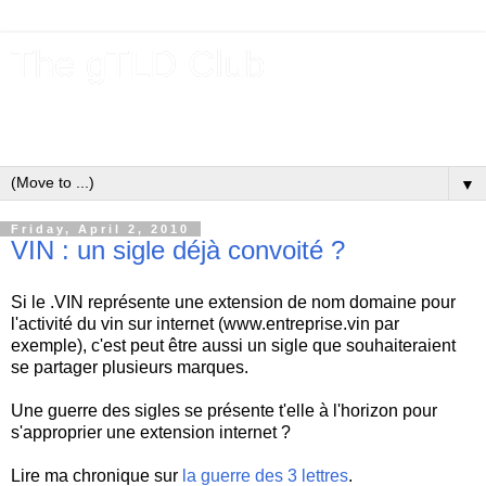
The gTLD Club
New gTLDs and dotBrands (.BRANDs) from the ICANN new
gTLD program.
▼
Friday, April 2, 2010
VIN : un sigle déjà convoité ?
Si le .VIN représente une extension de nom domaine pour
l'activité du vin sur internet (www.entreprise.vin par
exemple), c'est peut être aussi un sigle que souhaiteraient
se partager plusieurs marques.
Une guerre des sigles se présente t'elle à l'horizon pour
s'approprier une extension internet ?
Lire ma chronique sur
la guerre des 3 lettres
.