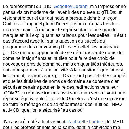
Le représentant du .BIO,
Godefroy Jordan
, m'a impressionné
par sa vision moderne de l'avenir des nouveaux gTLDs: un
visionnaire pur et dur qui nous a presque donné la leçon.
Chiffres à l'appui et plein d'idées, celui-ci n'a pas hésité -
micro en main - à moucher le représentant d'une grande
marque en lui expliquant les raisons pour lesquelles il n'était
pas d'accord avec lui sur la question du succès du
programme des nouveaux gTLDs. En effet, les nouveaux
gTLDs sont une opportunité de se débarrasser de noms de
domaine insignifiants et inutiles pour faire des choix de
nouveaux noms de domaine, mais en quantités inférieures,
qui correspondent à une activité. A la question: "que faire si,
finalement, les nouveaux gTLDs ne font pas l'effet escompté
et que les titulaires de noms de domaine se contente d'en
sécuriser certains pour en faire des redirections vers leur
.COM?", la réponse tombe aussi sous mon sens et voici une
réponse équivalente à celle de Godefroy: c'est une occasion
de faire le ménage et de se débarrasser des inutiles .INFO
et .MOBI que l'on a sécurisé "au cas où".
J'ai aussi écouté attentivement
Raphaëlle Laubie
, du .MED
pour les professionnels de la santé, dont la conviction m'a