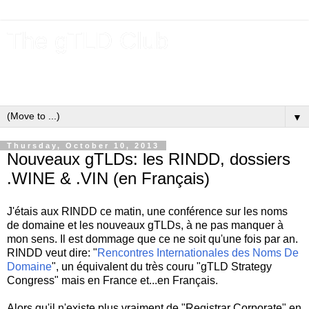
The gTLD Club
New gTLDs and dotBrands (.BRANDs) from the ICANN new
gTLD program.
▼
Thursday, October 10, 2013
Nouveaux gTLDs: les RINDD, dossiers
.WINE & .VIN (en Français)
J'étais aux RINDD ce matin, une conférence sur les noms
de domaine et les nouveaux gTLDs, à ne pas manquer à
mon sens. Il est dommage que ce ne soit qu'une fois par an.
RINDD veut dire: "
Rencontres Internationales des Noms De
Domaine
", un équivalent du très couru "gTLD Strategy
Congress" mais en France et...en Français.
Alors qu'il n'existe plus vraiment de "Registrar Corporate" en