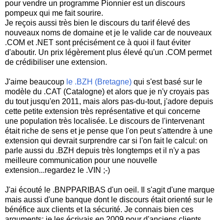
pour vendre un programme Pionnier est un discours
pompeux qui me fait sourire.
Je reçois aussi très bien le discours du tarif élevé des
nouveaux noms de domaine et je le valide car de nouveaux
.COM et .NET sont précisément ce à quoi il faut éviter
d'aboutir. Un prix légèrement plus élevé qu'un .COM permet
de crédibiliser une extension.
J'aime beaucoup
le .BZH (Bretagne)
qui s'est basé sur le
modèle du .CAT (Catalogne) et alors que je n'y croyais pas
du tout jusqu'en 2011, mais alors pas-du-tout, j'adore depuis
cette petite extension très représentative et qui concerne
une population très localisée. Le discours de l'intervenant
était riche de sens et je pense que l'on peut s'attendre à une
extension qui devrait surprendre car si l'on fait le calcul: on
parle aussi du .BZH depuis très longtemps et il n'y a pas
meilleure communication pour une nouvelle
extension...regardez le .VIN ;-)
J'ai écouté le .BNPPARIBAS d'un oeil. Il s'agit d'une marque
mais aussi d'une banque dont le discours était orienté sur le
bénéfice aux clients et la sécurité. Je connais bien ces
arguments: je les écrivais en 2009 pour d'anciens clients.