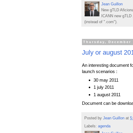
Jean Guillon
New gTLD Aficiona
ICANN new gTLD p
(instead of ".com").
Thursday, December 
July or august 20
An interesting document f
launch scenarios :
30 may 2011
1 july 2011
1 august 2011
Document can be downlo
Posted by
Jean Guillon
at
5
Labels:
agenda