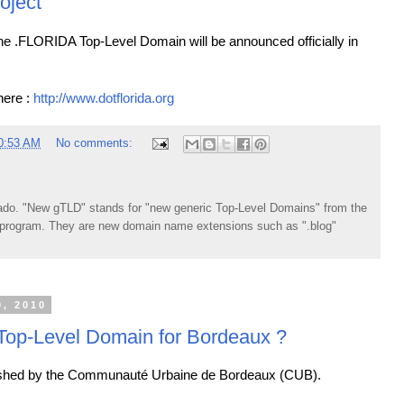
oject
he .FLORIDA Top-Level Domain will be announced officially in
here :
http://www.dotflorida.org
0:53 AM
No comments:
do. "New gTLD" stands for "new generic Top-Level Domains" from the
rogram. They are new domain name extensions such as ".blog"
, 2010
op-Level Domain for Bordeaux ?
blished by the Communauté Urbaine de Bordeaux (CUB).