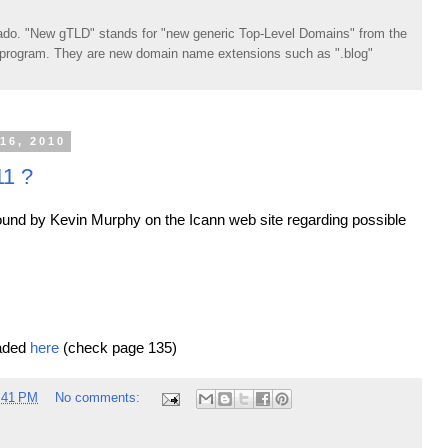
do. "New gTLD" stands for "new generic Top-Level Domains" from the
rogram. They are new domain name extensions such as ".blog"
16, 2010
11 ?
ound by Kevin Murphy on the Icann web site regarding possible
aded
here
(check page 135)
:41 PM
No comments: