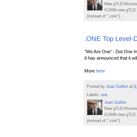
New gTLD Aficiona
ICANN new gTLD p
(instead of ".com").
.ONE Top Level-D
"We Are One" : Dot One Inc.
It has announced that it w
More
here
Posted by
Jean Guillon
at
6
Labels:
one
Jean Guillon
New gTLD Aficiona
ICANN new gTLD p
(instead of ".com").