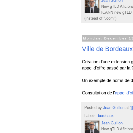
Jean Guillon
New gTLD Aficiona
ICANN new gTLD p
(instead of ".com").
Monday, December 13
Ville de Bordeaux
Création d'une extension 
appel d'offre passé par 
Un exemple de noms de do
Consultation de l'
appel d'of
Posted by
Jean Guillon
at
1
Labels:
bordeaux
Jean Guillon
New gTLD Aficiona