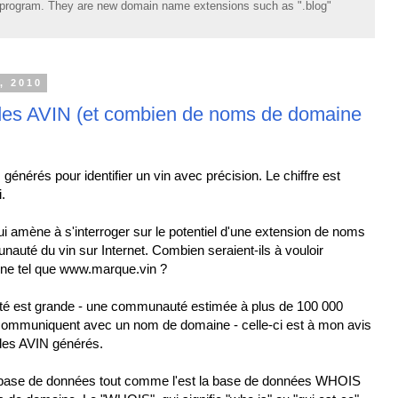
rogram. They are new domain name extensions such as ".blog"
, 2010
odes AVIN (et combien de noms de domaine
énérés pour identifier un vin avec précision. Le chiffre est
i.
qui amène à s'interroger sur le potentiel d'une extension de noms
auté du vin sur Internet. Combien seraient-ils à vouloir
ine tel que www.marque.vin ?
é est grande - une communauté estimée à plus de 100 000
ui communiquent avec un nom de domaine - celle-ci est à mon avis
des AVIN générés.
base de données tout comme l'est la base de données WHOIS