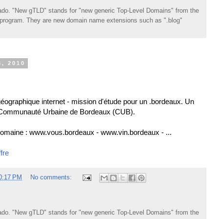
do. "New gTLD" stands for "new generic Top-Level Domains" from the
rogram. They are new domain name extensions such as ".blog"
, 2010
géographique internet - mission d'étude pour un .bordeaux. Un
la Communauté Urbaine de Bordeaux (CUB).
maine : www.vous.bordeaux - www.vin.bordeaux - ...
fre
0:17 PM
No comments:
do. "New gTLD" stands for "new generic Top-Level Domains" from the