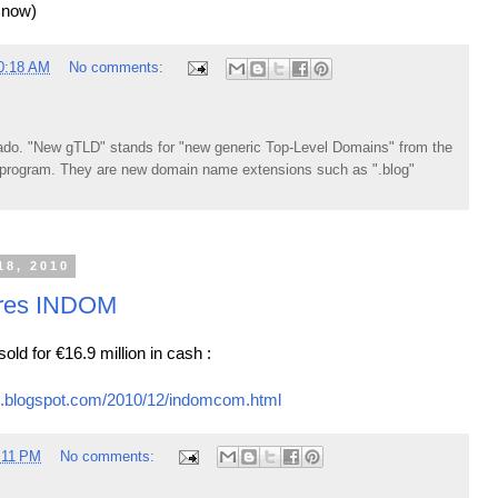
 now)
0:18 AM
No comments:
do. "New gTLD" stands for "new generic Top-Level Domains" from the
rogram. They are new domain name extensions such as ".blog"
18, 2010
ires INDOM
d for €16.9 million in cash :
cz.blogspot.com/2010/12/indomcom.html
:11 PM
No comments: