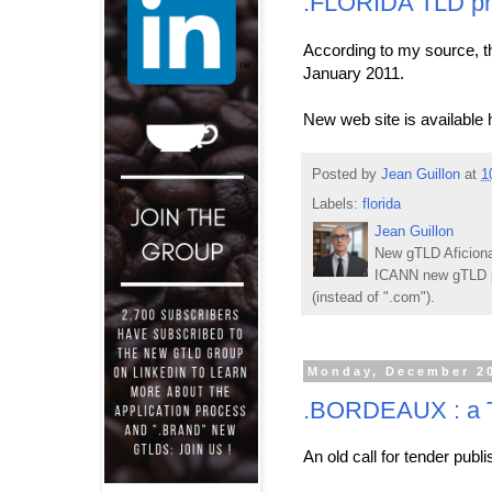
.FLORIDA TLD pr
According to my source, t
January 2011.
New web site is available 
Posted by
Jean Guillon
at
1
Labels:
florida
Jean Guillon
New gTLD Aficiona
ICANN new gTLD p
(instead of ".com").
Monday, December 20
.BORDEAUX : a T
An old call for tender pu