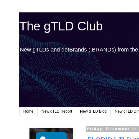
The gTLD Club
New gTLDs and dotBrands (.BRANDs) from th
Home
New gTLD Report
New gTLD Blog
New gTLD Dir
Friday, December 24