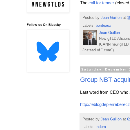
The
call for tender
(closed
Posted by
Jean Guillon
at
1
Follow-us On Bluesky
Labels:
bordeaux
Jean Guillon
New gTLD Aficiona
ICANN new gTLD p
(instead of ".com").
Saturday, December 
Group NBT acqu
Last word from CEO who sol
http://leblogdepierrebere
Posted by
Jean Guillon
at
6
Labels:
indom