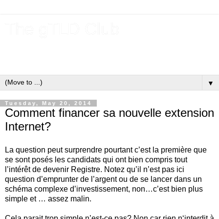
The gTLD Club
New gTLDs and dotBrands (.BRANDs) from the ICANN new
gTLD program.
▼
Tuesday, May 20, 2014
Comment financer sa nouvelle extension
Internet?
La question peut surprendre pourtant c’est la première que
se sont posés les candidats qui ont bien compris tout
l’intérêt de devenir Registre. Notez qu’il n’est pas ici
question d’emprunter de l’argent ou de se lancer dans un
schéma complexe d’investissement, non…c’est bien plus
simple et … assez malin.
Cela parait trop simple n’est-ce pas? Non car rien n‘interdit à