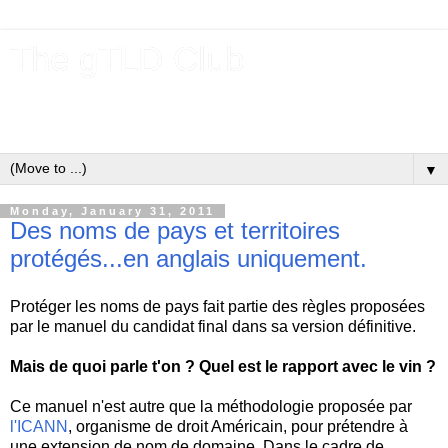
The gTLD Club
New gTLDs and dotBrands (.BRANDs) from the ICANN new
gTLD program.
▼
Monday, January 31, 2011
Des noms de pays et territoires
protégés...en anglais uniquement.
Protéger les noms de pays fait partie des règles proposées
par le manuel du candidat final dans sa version définitive.
Mais de quoi parle t'on ? Quel est le rapport avec le vin ?
Ce manuel n'est autre que la méthodologie proposée par
l'ICANN
, organisme de droit Américain, pour prétendre à
une extension de nom de domaine. Dans le cadre de